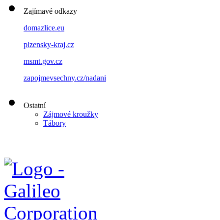
Zajímavé odkazy
domazlice.eu
plzensky-kraj.cz
msmt.gov.cz
zapojmevsechny.cz/nadani
Ostatní
Zájmové kroužky
Tábory