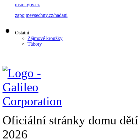
msmt.gov.cz
zapojmevsechny.cz/nadani
Ostatní
Zájmové kroužky
Tábory
Oficiální stránky domu dě
2026