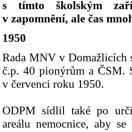
s tímto školským zař
v zapomnění, ale čas mnoh
1950
Rada MNV v Domažlicích se
č.p. 40 pionýrům a ČSM. St
v červenci roku 1950.
ODPM sídlil také po urč
areálu nemocnice, aby se 