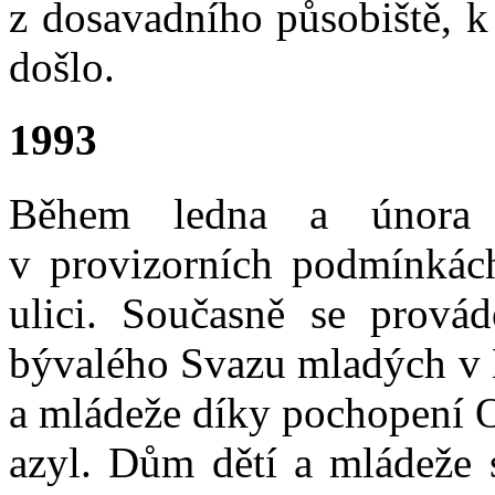
z dosavadního působiště, k
došlo.
1993
Během ledna a února s
v provizorních podmínkác
ulici. Současně se prová
bývalého Svazu mladých v H
a mládeže díky pochopení O
azyl. Dům dětí a mládeže 