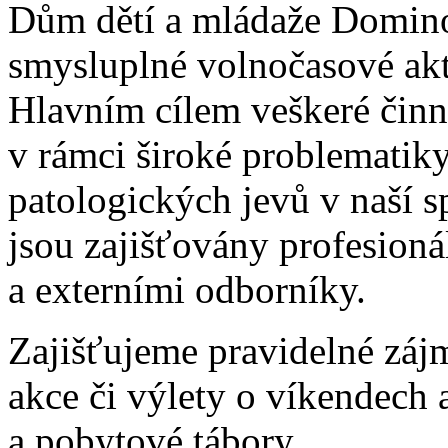
Dům dětí a mládaže Domino j
smysluplné volnočasové akti
Hlavním cílem veškeré činno
v rámci široké problematiky
patologických jevů v naší s
jsou zajišťovány profesion
a externími odborníky.
Zajišťujeme pravidelné záj
akce či výlety o víkendech 
a pobytové tábory.