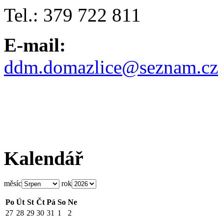
Tel.: 379 722 811
E-mail:
ddm.domazlice@seznam.cz
Kalendář
měsíc
rok
Po
Út
St
Čt
Pá
So
Ne
27
28
29
30
31
1
2