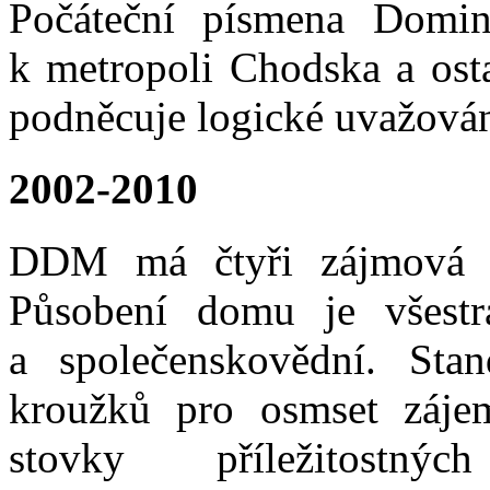
Počáteční písmena Domina
k metropoli Chodska a osta
podněcuje logické uvažován
2002-2010
DDM má čtyři zájmová a
Působení domu je všestra
a společenskovědní. Stan
kroužků pro osmset záje
stovky příležitost