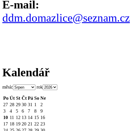
E-mail:
ddm.domazlice@seznam.cz
Kalendář
měsíc
rok
Po
Út
St
Čt
Pá
So
Ne
27
28
29
30
31
1
2
3
4
5
6
7
8
9
10
11
12
13
14
15
16
17
18
19
20
21
22
23
24
25
26
27
28
29
30