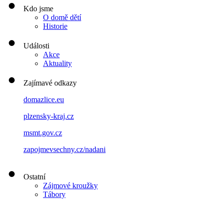
Kdo jsme
O domě dětí
Historie
Události
Akce
Aktuality
Zajímavé odkazy
domazlice.eu
plzensky-kraj.cz
msmt.gov.cz
zapojmevsechny.cz/nadani
Ostatní
Zájmové kroužky
Tábory